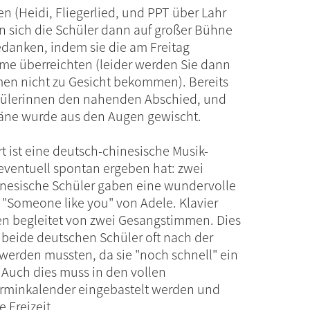
en (Heidi, Fliegerlied, und PPT über Lahr
 sich die Schüler dann auf großer Bühne
edanken, indem sie die am Freitag
me überreichten (leider werden Sie dann
men nicht zu Gesicht bekommen). Bereits
chülerinnen den nahenden Abschied, und
räne wurde aus den Augen gewischt.
ist eine deutsch-chinesische Musik-
 eventuell spontan ergeben hat: zwei
nesische Schüler gaben eine wundervolle
 "Someone like you" von Adele. Klavier
n begleitet von zwei Gesangstimmen. Dies
beide deutschen Schüler oft nach der
werden mussten, da sie "noch schnell" ein
 Auch dies muss in den vollen
erminkalender eingebastelt werden und
 Freizeit.