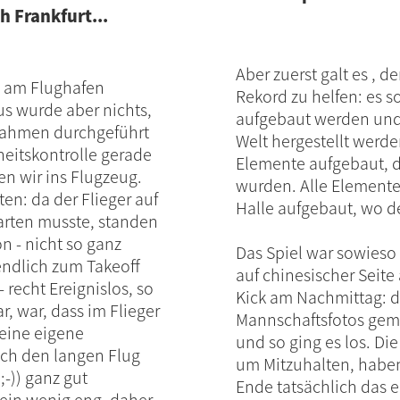
h Frankfurt...
Aber zuerst galt es , 
en am Flughafen
Rekord zu helfen: es 
s wurde aber nichts,
aufgebaut werden und 
ßnahmen durchgeführt
Welt hergestellt werd
heitskontrolle gerade
Elemente aufgebaut, d
n wir ins Flugzeug.
wurden. Alle Elemente
en: da der Flieger auf
Halle aufgebaut, wo de
arten musste, standen
n - nicht so ganz
Das Spiel war sowieso 
endlich zum Takeoff
auf chinesischer Seite
- recht Ereignislos, so
Kick am Nachmittag: d
r, war, dass im Flieger
Mannschaftsfotos gema
 eine eigene
und so ging es los. D
ich den langen Flug
um Mitzuhalten, haben
;-)) ganz gut
Ende tatsächlich das e
r ein wenig eng, daher