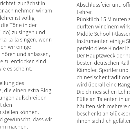
ichtet: zunächst in
Abschlussfeier und off
 danach nehmen wir am
Lehrer.
ehrer ist völlig
Pünktlich 15 Minuten z
 die Töne in der
durften wir einem wir
si-do) zu singen und
Middle School (Klassen
ur la-la-la singen, wenn
Instrumenten einige S
nen wir einige
perfekt diese Kinder i
e hören und anfassen,
Der Hauptzweck der he
 zu entlocken sind -
besten deutschen Kall
ie es scheint.
Kämpfer, Sportler und
chinesischer tradition
tellung des
wird überall eine Rangf
 die einen extra Blog
Die chinesischen Lehre
rungen aufschreiben
Fülle an Talenten in 
it den
häuften sich mehrere d
 stellen können.
beschenkt an Glücksbr
ird gewünscht, dass wir
ihnen sichtlich gefalle
orum machen.