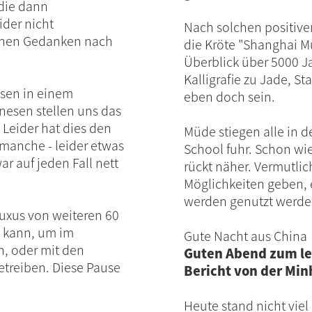
 die dann
ider nicht
Nach solchen positive
seinen Gedanken nach
die Kröte "Shanghai 
Überblick über 5000 J
Kalligrafie zu Jade, S
ssen in einem
eben doch sein.
esen stellen uns das
Leider hat dies den
Müde stiegen alle in 
 manche - leider etwas
School fuhr. Schon wie
r auf jeden Fall nett
rückt näher. Vermutlic
Möglichkeiten geben, 
werden genutzt werde
uxus von weiteren 60
n kann, um im
Gute Nacht aus China
n, oder mit den
Guten Abend zum le
treiben. Diese Pause
Bericht von der Min
Heute stand nicht vie