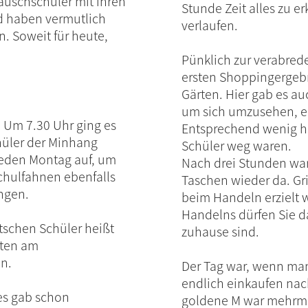
auschschüler mit ihren
Stunde Zeit alles zu e
d haben vermutlich
verlaufen.
n. Soweit für heute,
Pünklich zur verabred
ersten Shoppingergebn
Gärten. Hier gab es au
um sich umzusehen, e
. Um 7.30 Uhr ging es
Entsprechend wenig ha
hüler der Minhang
Schüler weg waren.
 jeden Montag auf, um
Nach drei Stunden war
chulfahnen ebenfalls
Taschen wieder da. Gr
ngen.
beim Handeln erzielt 
Handelns dürfen Sie 
utschen Schüler heißt
zuhause sind.
uten am
en.
Der Tag war, wenn man 
endlich einkaufen nac
es gab schon
goldene M war mehrm