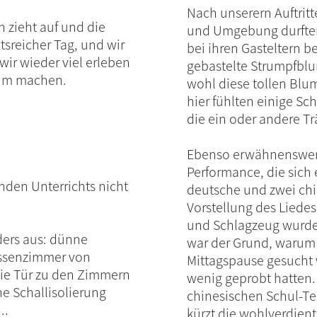
Nach unserern Auftritt
 zieht auf und die
und Umgebung durften
itsreicher Tag, und wir
bei ihren Gasteltern b
ir wieder viel erleben
gebastelte Strumpfblu
rum machen.
wohl diese tollen Blu
hier fühlten einige S
die ein oder andere T
Ebenso erwähnenswert 
Performance, die sich
nden Unterrichts nicht
deutsche und zwei chi
Vorstellung des Liedes
und Schlagzeug wurde
ders aus: dünne
war der Grund, warum 
assenzimmer von
Mittagspause gesucht 
ie Tür zu den Zimmern
wenig geprobt hatten.
he Schallisolierung
chinesischen Schul-T
..
kürzt die wohlverdiente