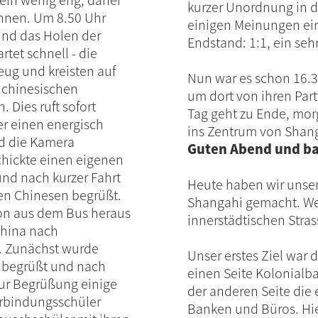
kurzer Unordnung in 
nnen. Um 8.50 Uhr
einigen Meinungen ein
und das Holen der
Endstand: 1:1, ein sehr
rtet schnell - die
eug und kreisten auf
Nun war es schon 16.3
 chinesischen
um dort von ihren Part
. Dies ruft sofort
Tag geht zu Ende, mo
er einen energisch
ins Zentrum von Shan
nd die Kamera
Guten Abend und ba
hickte einen eigenen
und nach kurzer Fahrt
Heute haben wir unse
en Chinesen begrüßt.
Shangahi gemacht. Weg
hon aus dem Bus heraus
innerstädtischen Stras
China nach
. Zunächst wurde
Unser erstes Ziel war
e begrüßt und nach
einen Seite Kolonialba
zur Begrüßung einige
der anderen Seite die
erbindungsschüler
Banken und Büros. Hier