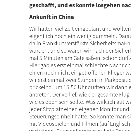
geschafft, und es konnte losgehen nac
Ankunft in China
Wir hatten viel Zeit eingeplant und wollt
eigentlich noch ein wenig bummeln. Darau
da in Frankfurt verstärkte Sicherheitsma
wurden, und so waren wir nach der Sicher
mal 5 Minuten am Gate saßen, schon durfte
Hier gab es erst einmal schlechte Nachricht
einen noch nicht eingetroffenen Flieger w
wir erst einmal zwei Stunden in Parkpositio
prickelnd. um 16.50 Uhr durften wir dann 
antreten. Der verlief, wie der gesamte Flug 
wie es eben sein sollte. Was wirklich gut wa
jeder Sitzplatz einen eigenen Monitor und
Steuerungseinheit hatte. So konnte man s
mit Videospielen und Filmen (auf Englisch 
vertreiben. Es war allerdings auf die Daue