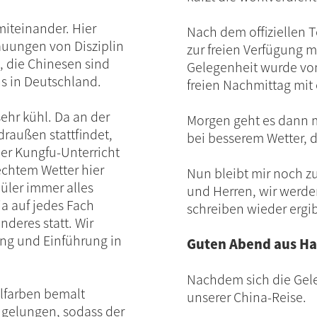
miteinander. Hier
Nach dem offiziellen 
hauungen von Disziplin
zur freien Verfügung m
, die Chinesen sind
Gelegenheit wurde von
ns in Deutschland.
freien Nachmittag mit
ehr kühl. Da an der
Morgen geht es dann 
raußen stattfindet,
bei besserem Wetter, 
er Kungfu-Unterricht
echtem Wetter hier
Nun bleibt mir noch z
üler immer alles
und Herren, wir werde
ja auf jedes Fach
schreiben wieder ergib
nderes statt. Wir
ng und Einführung in
Guten Abend aus H
Nachdem sich die Geleg
rylfarben bemalt
unserer China-Reise.
t gelungen, sodass der