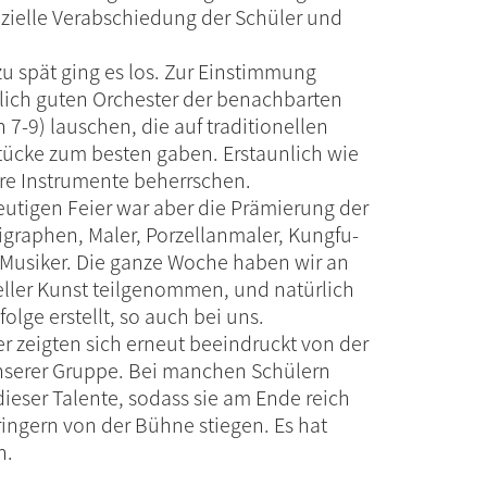
izielle Verabschiedung der Schüler und
u spät ging es los. Zur Einstimmung
klich guten Orchester der benachbarten
 7-9) lauschen, die auf traditionellen
tücke zum besten gaben. Erstaunlich wie
hre Instrumente beherrschen.
utigen Feier war aber die Prämierung der
igraphen, Maler, Porzellanmaler, Kungfu-
 Musiker. Die ganze Woche haben wir an
eller Kunst teilgenommen, und natürlich
olge erstellt, so auch bei uns.
r zeigten sich erneut beeindruckt von der
unserer Gruppe. Bei manchen Schülern
ieser Talente, sodass sie am Ende reich
ingern von der Bühne stiegen. Es hat
n.