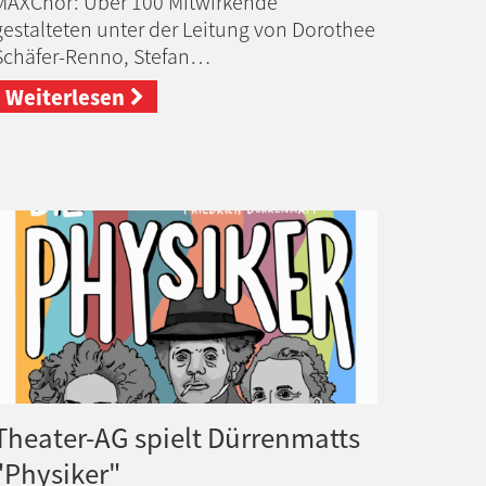
MAXChor: Über 100 Mitwirkende
gestalteten unter der Leitung von Dorothee
Schäfer-Renno, Stefan…
Weiterlesen
Theater-AG spielt Dürrenmatts
"Physiker"