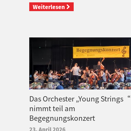
Weiterlesen
Das Orchester „Young Strings“
nimmt teil am
Begegnungskonzert
23. April 2026