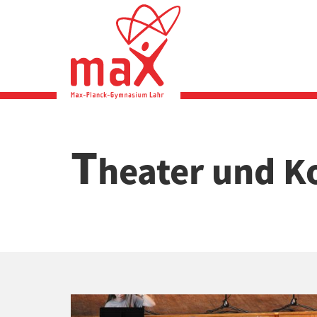
Direkt
zum
Inhalt
T
heater und K