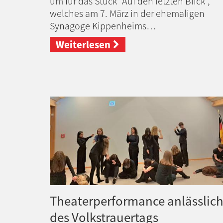
um für das Stück "Auf den letzten Blick",
welches am 7. März in der ehemaligen
Synagoge Kippenheims…
Weiterlesen
Theaterperformance anlässlic
des Volkstrauertags