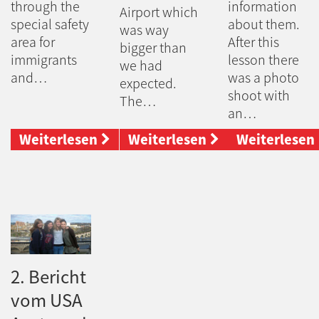
through the
information
Airport which
special safety
about them.
was way
area for
After this
bigger than
immigrants
lesson there
we had
and…
was a photo
expected.
shoot with
The…
an…
Weiterlesen
Weiterlesen
Weiterlesen
2. Bericht
vom USA