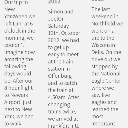
2012
Our trip to
New
The last
Simon and
YorkWhen we
weekend in
JoelOn
left Lahr at 6
Northfield we
Saturday
o'clock in the
went on a
13th, October
morning, we
trip to the
2012, we had
couldn't
Wisconsin
to get up
imagine how
Dells. On the
early to meet
amazing the
drive out we
at the train
following
stopped by
station in
days would
the National
Offenburg
be. After our
Eagle Center
and to catch
8 hour flight
where we
the train at
to Newark
saw live
4.50am. After
Airport, just
eagles and
changing
next to New
learned the
trains twice,
York, we had
most
we arrived at
to walk
important
Frankfurt Intl.