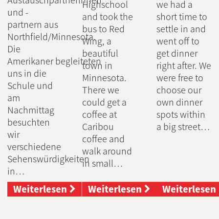
Highschool
we had a
und -
and took the
short time to
partnern aus
bus to Red
settle in and
Northfield/Minnesota.
Wing, a
went off to
Die
beautiful
get dinner
Amerikaner begleiteten
town in
right after. We
uns in die
Minnesota.
were free to
Schule und
There we
choose our
am
could get a
own dinner
Nachmittag
coffee at
spots within
besuchten
Caribou
a big street…
wir
coffee and
verschiedene
walk around
Sehenswürdigkeiten
in small…
in…
Weiterlesen
Weiterlesen
Weiterlesen