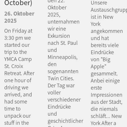
den 22.
October)
Unsere
Oktober
Austauschgrup
26. Oktober
2025,
ist in New
2025
unternahmen
York
wir eine
On Friday at
angekommen
Exkursion
3:30 pm we
und hat
nach St. Paul
started our
bereits viele
und
trip to the
Eindrücke
Minneapolis,
YMCA Camp
von "Big
den
St. Croix
Apple"
sogenannten
Retreat. After
gesammelt.
Twin Cities.
one hour of
Anbei einige
Der Tag war
driving we
erste
voller
arrived, and
Impressionen
verschiedener
had some
aus der Stadt,
Eindrücke
time to
die niemals
und
unpack our
schläft... New
geschichtlicher
stuff in the
York After a