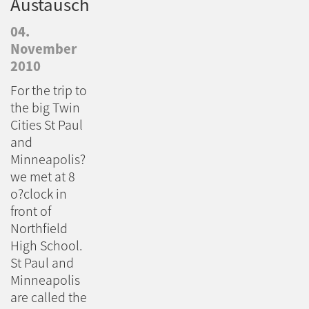
Austausch
04.
November
2010
For the trip to
the big Twin
Cities St Paul
and
Minneapolis?
we met at 8
o?clock in
front of
Northfield
High School.
St Paul and
Minneapolis
are called the