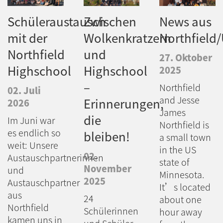
Schüleraustausch
Zwischen
News aus
mit der
Wolkenkratzern
Northfield
Northfield
und
27. Oktober
Highschool
Highschool
2025
–
Northfield
02. Juli
and Jesse
Erinnerungen,
2026
James
die
Im Juni war
Northfield is
es endlich so
bleiben!
a small town
weit: Unsere
in the US
02.
Austauschpartnerinnen
state of
November
und
Minnesota.
2025
Austauschpartner
It’s located
aus
24
about one
Northfield
Schülerinnen
hour away
kamen uns in