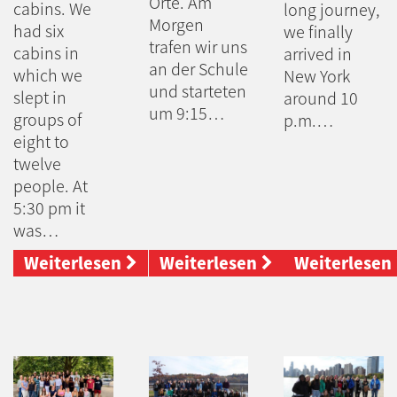
Orte. Am
cabins. We
long journey,
Morgen
had six
we finally
trafen wir uns
cabins in
arrived in
an der Schule
which we
New York
und starteten
slept in
around 10
um 9:15…
groups of
p.m.…
eight to
twelve
people. At
5:30 pm it
was…
Weiterlesen
Weiterlesen
Weiterlesen