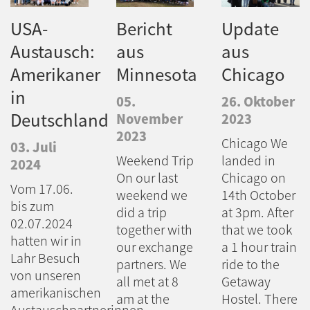
USA-
Bericht
Update
Austausch:
aus
aus
Amerikaner
Minnesota
Chicago
in
05.
26. Oktober
Deutschland
November
2023
2023
Chicago We
03. Juli
Weekend Trip
landed in
2024
On our last
Chicago on
Vom 17.06.
weekend we
14th October
bis zum
did a trip
at 3pm. After
02.07.2024
together with
that we took
hatten wir in
our exchange
a 1 hour train
Lahr Besuch
partners. We
ride to the
von unseren
all met at 8
Getaway
amerikanischen
am at the
Hostel. There
Austauschpartnerinnen