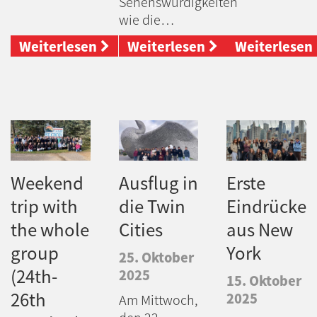
Sehenswürdigkeiten
wie die…
Weiterlesen
Weiterlesen
Weiterlesen
Weekend
Ausflug in
Erste
trip with
die Twin
Eindrücke
the whole
Cities
aus New
group
York
25. Oktober
(24th-
2025
15. Oktober
26th
2025
Am Mittwoch,