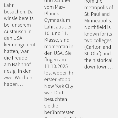
und Schüler
from the
Lahr
vom Max-
metropolis of
besuchen. Da
Planck-
St. Paul and
wir sie bereits
Gymnasium
Minneapolis.
bei unserem
Lahr, aus der
Northfield is
Austausch in
10. und 11.
known for its
den USA
Klasse, sind
two colleges
kennengelernt
momentan in
(Carlton and
hatten, war
den USA. Sie
St. Olaf) and
die Freude
flogen am
the historical
am Bahnhof
11.10.2025
downtown…
riesig. In den
los, wobei ihr
zwei Wochen
erster Stopp
haben…
New York City
war. Dort
besuchten
sie die
berühmtesten