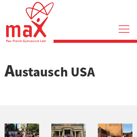
Direkt
zum
Inhalt
Hauptnavigation
A
ustausch USA