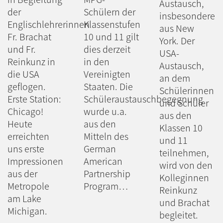
Austausch,
der
Schülern der
insbesondere
Englischlehrerinnen
Klassenstufen
aus New
Fr. Brachat
10 und 11 gilt
York. Der
und Fr.
dies derzeit
USA-
Reinkunz in
in den
Austausch,
die USA
Vereinigten
an dem
geflogen.
Staaten. Die
Schülerinnen
Erste Station:
Schüleraustauschbegegnung
und Schüler
Chicago!
wurde u.a.
aus den
Heute
aus den
Klassen 10
erreichten
Mitteln des
und 11
uns erste
German
teilnehmen,
Impressionen
American
wird von den
aus der
Partnership
Kolleginnen
Metropole
Program…
Reinkunz
am Lake
und Brachat
Michigan.
begleitet.