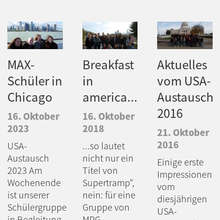
MAX-
Breakfast
Aktuelles
Schüler in
in
vom USA-
Chicago
america...
Austausch
2016
16. Oktober
16. Oktober
2023
2018
21. Oktober
2016
USA-
...so lautet
Austausch
nicht nur ein
Einige erste
2023 Am
Titel von
Impressionen
Wochenende
Supertramp",
vom
ist unserer
nein: für eine
diesjährigen
Schülergruppe
Gruppe von
USA-
in Begleitung
MPG-