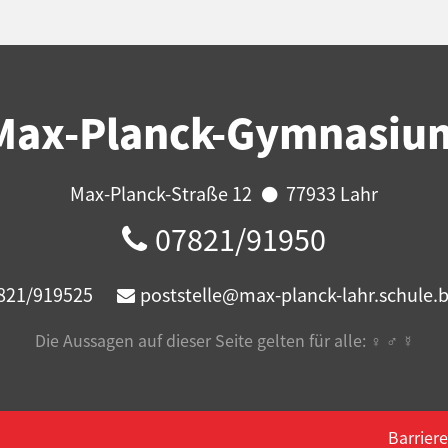
Max-Planck-Gymnasiu
Max-Planck-Straße 12
77933 Lahr
07821/91950
821/919525
poststelle@max-planck-lahr.schule.
Die Aussagen auf dieser Seite gelten für alle: ♀ ♂ ☿️
Barriere