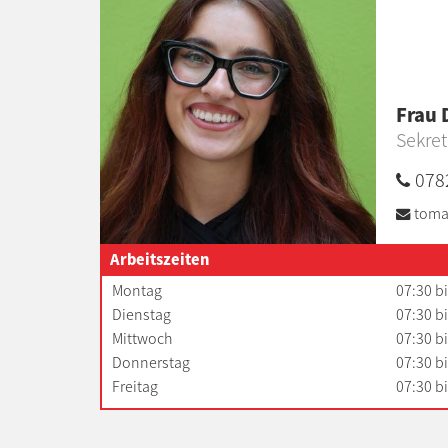
Frau 
Sekret
078
toma
Arbeitszeiten
Montag
07:30 b
Dienstag
07:30 b
Mittwoch
07:30 b
Donnerstag
07:30 b
Freitag
07:30 b