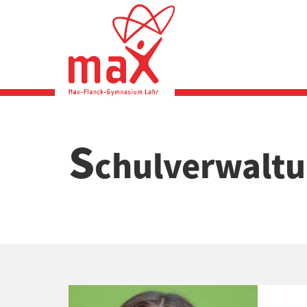
Direkt
zum
Inhalt
S
chulverwalt