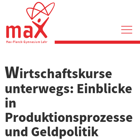
Direkt
zum
Inhalt
Hauptnavigation
W
irtschaftskurse
unterwegs: Einblicke
in
Produktionsprozesse
und Geldpolitik