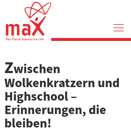
Direkt
zum
Inhalt
Hauptnavigation
Z
wischen
Wolkenkratzern und
Highschool –
Erinnerungen, die
bleiben!