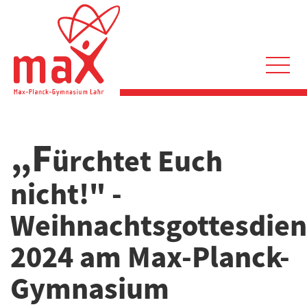
Direkt
zum
Inhalt
Hauptnavigation
„F
ürchtet Euch
nicht!" -
Weihnachtsgottesdien
2024 am Max-Planck-
Gymnasium