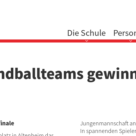
Hauptnavigation
Die Schule
Perso
ndballteams gewin
inale
Jungenmannschaft ange
In spannenden Spiele
latz in Altenheim das