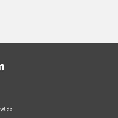
m
bwl.de