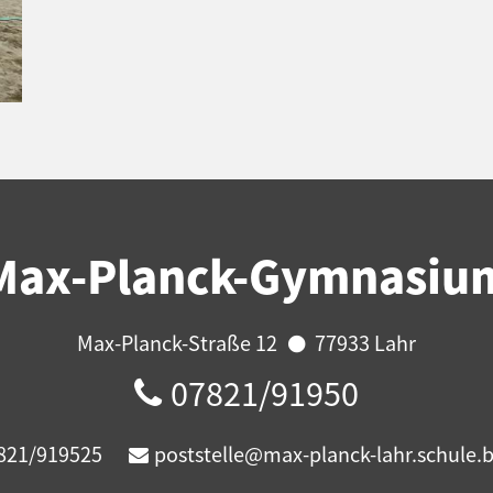
Max-Planck-Gymnasiu
Max-Planck-Straße 12
77933 Lahr
07821/91950
821/919525
poststelle@max-planck-lahr.schule.