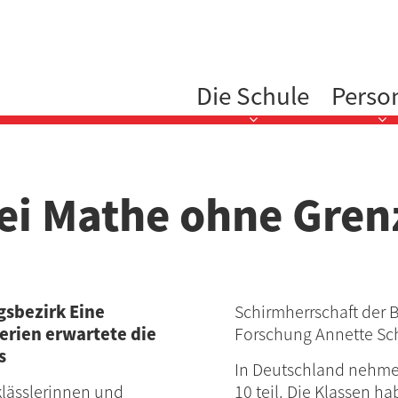
Hauptnavigation
Die Schule
Perso
bei Mathe ohne Gre
gsbezirk Eine
Schirmherrschaft der 
erien erwartete die
Forschung Annette Sc
s
In Deutschland nehme
klässlerinnen und
10 teil. Die Klassen h