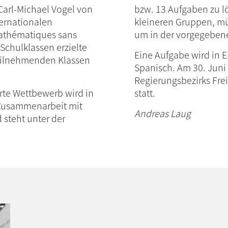
Carl-Michael Vogel von
bzw. 13 Aufgaben zu lö
ernationalen
kleineren Gruppen, mü
athématiques sans
um in der vorgegebenen
Schulklassen erzielte
Eine Aufgabe wird in E
teilnehmenden Klassen
Spanisch. Am 30. Juni 
Regierungsbezirks Fre
rte Wettbewerb wird in
statt.
 Zusammenarbeit mit
Andreas Laug
 steht unter der