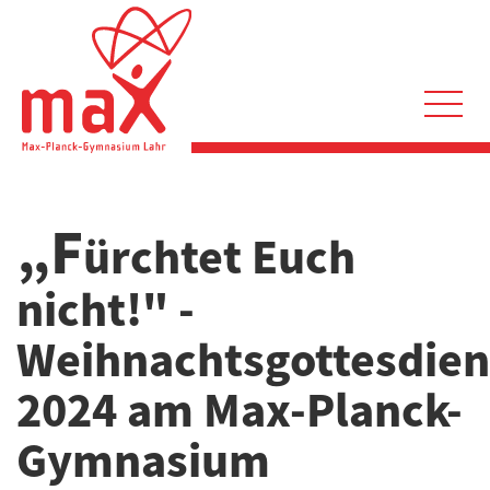
Direkt
zum
Inhalt
Hauptnavigation
„F
ürchtet Euch
nicht!" -
Weihnachtsgottesdien
2024 am Max-Planck-
Gymnasium